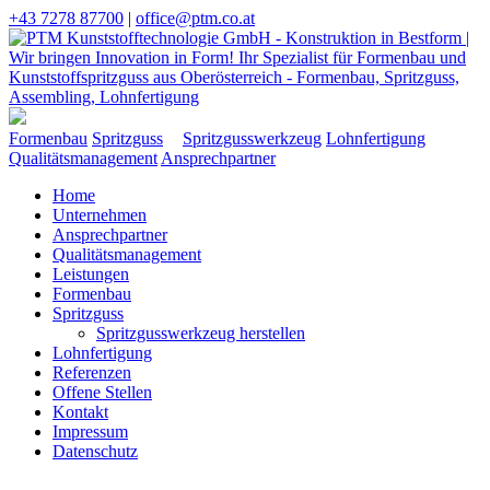
+43 7278 87700
|
office@ptm.co.at
Formenbau
Spritzguss
Spritzgusswerkzeug
Lohnfertigung
Qualitätsmanagement
Ansprechpartner
Home
Unternehmen
Ansprechpartner
Qualitätsmanagement
Leistungen
Formenbau
Spritzguss
Spritzgusswerkzeug herstellen
Lohnfertigung
Referenzen
Offene Stellen
Kontakt
Impressum
Datenschutz