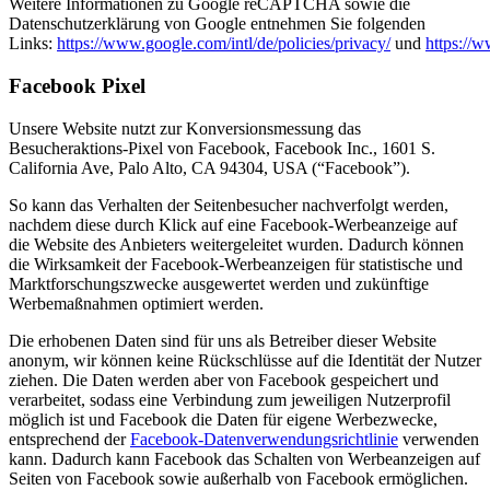
Weitere Informationen zu Google reCAPTCHA sowie die
Datenschutzerklärung von Google entnehmen Sie folgenden
Links:
https://www.google.com/intl/de/policies/privacy/
und
https://
Facebook Pixel
Unsere Website nutzt zur Konversionsmessung das
Besucheraktions-Pixel von Facebook, Facebook Inc., 1601 S.
California Ave, Palo Alto, CA 94304, USA (“Facebook”).
So kann das Verhalten der Seitenbesucher nachverfolgt werden,
nachdem diese durch Klick auf eine Facebook-Werbeanzeige auf
die Website des Anbieters weitergeleitet wurden. Dadurch können
die Wirksamkeit der Facebook-Werbeanzeigen für statistische und
Marktforschungszwecke ausgewertet werden und zukünftige
Werbemaßnahmen optimiert werden.
Die erhobenen Daten sind für uns als Betreiber dieser Website
anonym, wir können keine Rückschlüsse auf die Identität der Nutzer
ziehen. Die Daten werden aber von Facebook gespeichert und
verarbeitet, sodass eine Verbindung zum jeweiligen Nutzerprofil
möglich ist und Facebook die Daten für eigene Werbezwecke,
entsprechend der
Facebook-Datenverwendungsrichtlinie
verwenden
kann. Dadurch kann Facebook das Schalten von Werbeanzeigen auf
Seiten von Facebook sowie außerhalb von Facebook ermöglichen.