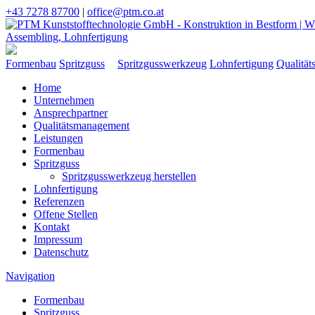
+43 7278 87700
|
office@ptm.co.at
Formenbau
Spritzguss
Spritzgusswerkzeug
Lohnfertigung
Qualitä
Home
Unternehmen
Ansprechpartner
Qualitätsmanagement
Leistungen
Formenbau
Spritzguss
Spritzgusswerkzeug herstellen
Lohnfertigung
Referenzen
Offene Stellen
Kontakt
Impressum
Datenschutz
Navigation
Formenbau
Spritzguss